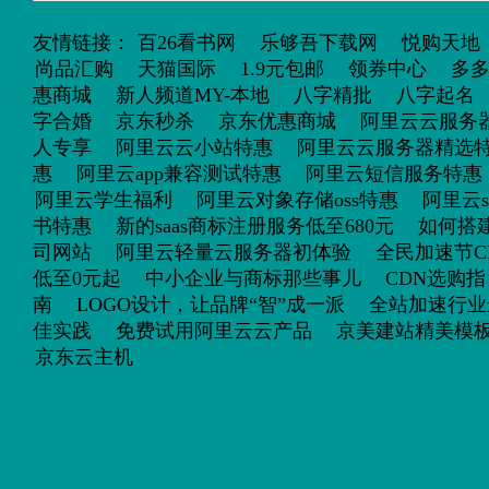
友情链接：
百26看书网
乐够吾下载网
悦购天地
尚品汇购
天猫国际
1.9元包邮
领券中心
多
惠商城
新人频道MY-本地
八字精批
八字起名
字合婚
京东秒杀
京东优惠商城
阿里云云服务
人专享
阿里云云小站特惠
阿里云云服务器精选
惠
阿里云app兼容测试特惠
阿里云短信服务特惠
阿里云学生福利
阿里云对象存储oss特惠
阿里云s
书特惠
新的saas商标注册服务低至680元
如何搭
司网站
阿里云轻量云服务器初体验
全民加速节C
低至0元起
中小企业与商标那些事儿
CDN选购指
南
LOGO设计，让品牌“智”成一派
全站加速行业
佳实践
免费试用阿里云云产品
京美建站精美模
京东云主机