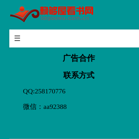
首页
浮世手记
☰
名人名言
广告合作
故事
联系方式
知乐阅读
QQ:258170776
微信：aa92388