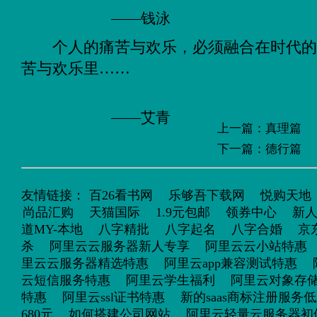
——钱泳
个人的痛苦与欢乐，必须融合在时代
苦与欢乐里……
——艾青
上一篇：
真理篇
下一篇：
德行篇
友情链接：
百26看书网
乐够吾下载网
悦购天地
尚品汇购
天猫国际
1.9元包邮
领券中心
新
道MY-本地
八字精批
八字起名
八字合婚
京
杀
阿里云云服务器新人专享
阿里云云小站特惠
里云云服务器精选特惠
阿里云app兼容测试特惠
云短信服务特惠
阿里云学生福利
阿里云对象存储o
特惠
阿里云ssl证书特惠
新的saas商标注册服务
680元
如何搭建公司网站
阿里云轻量云服务器初