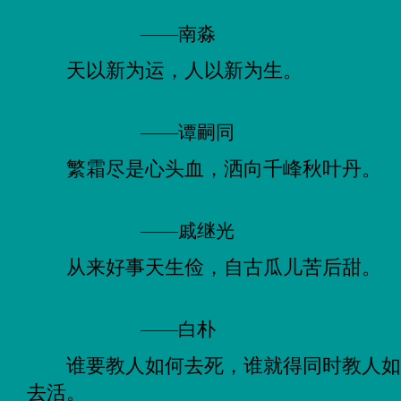
——南淼
天以新为运，人以新为生。
——谭嗣同
繁霜尽是心头血，洒向千峰秋叶丹。
——戚继光
从来好事天生俭，自古瓜儿苦后甜。
——白朴
谁要教人如何去死，谁就得同时教人
去活。